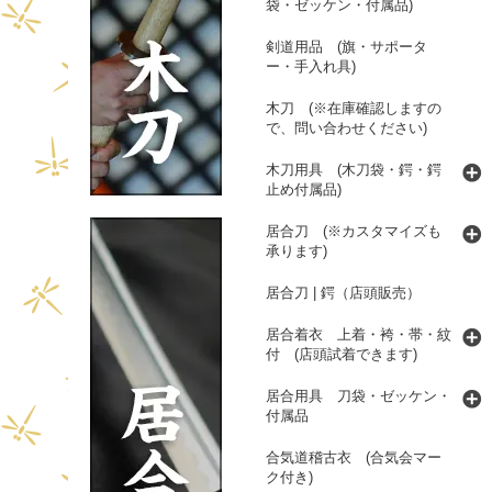
袋・ゼッケン・付属品)
剣道用品 (旗・サポータ
ー・手入れ具)
木刀 (※在庫確認しますの
で、問い合わせください)
木刀用具 (木刀袋・鍔・鍔
止め付属品)
居合刀 (※カスタマイズも
承ります)
居合刀 | 鍔（店頭販売）
居合着衣 上着・袴・帯・紋
付 (店頭試着できます)
居合用具 刀袋・ゼッケン・
付属品
合気道稽古衣 (合気会マー
ク付き)