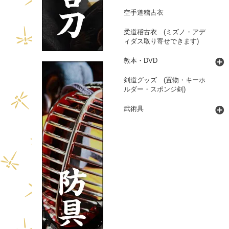
空手道稽古衣
柔道稽古衣 (ミズノ・アデ
ィダス取り寄せできます)
教本・DVD
剣道グッズ (置物・キーホ
ルダー・スポンジ剣)
武術具