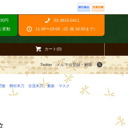
30円
03-3815-0411
り変動
11:00〜19:00（日･祝 18:00まで）
カート(0)
Twitter
メルマガ登録・解除
肥後
鞘付木刀
古流木刀
素振
マスク
立