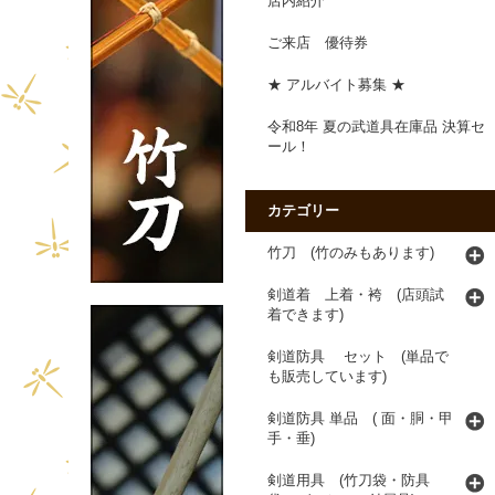
店内紹介
ご来店 優待券
★ アルバイト募集 ★
令和8年 夏の武道具在庫品 決算セ
ール！
カテゴリー
竹刀 (竹のみもあります)
剣道着 上着・袴 (店頭試
着できます)
剣道防具 セット (単品で
も販売しています)
剣道防具 単品 ( 面・胴・甲
手・垂)
剣道用具 (竹刀袋・防具