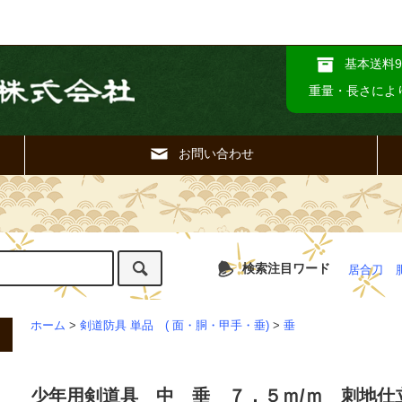
基本送料9
重量・長さによ
お問い合わせ
検索注目ワード
居合刀
ホーム
>
剣道防具 単品 ( 面・胴・甲手・垂)
>
垂
少年用剣道具 中 垂 ７．５ｍ/ｍ 刺地仕