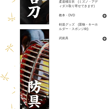
柔道稽古衣 (ミズノ・アデ
ィダス取り寄せできます)
教本・DVD
剣道グッズ (置物・キーホ
ルダー・スポンジ剣)
武術具