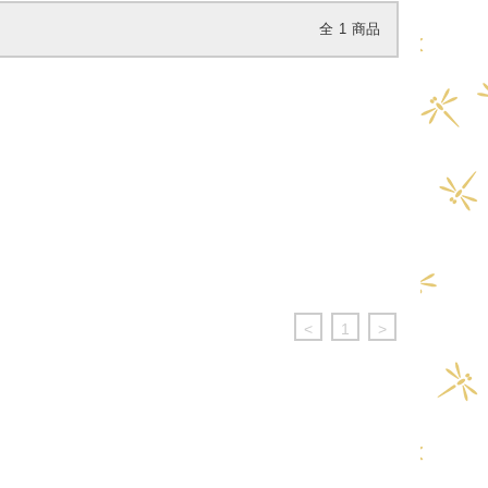
全
1
商品
<
1
>