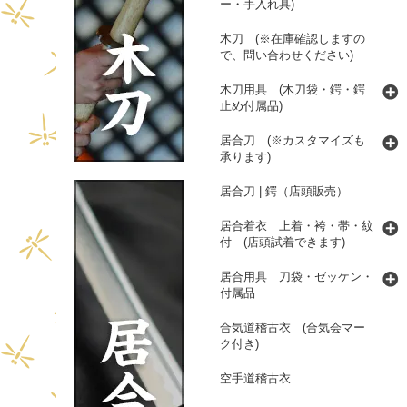
ー・手入れ具)
木刀 (※在庫確認しますの
で、問い合わせください)
木刀用具 (木刀袋・鍔・鍔
止め付属品)
居合刀 (※カスタマイズも
承ります)
居合刀 | 鍔（店頭販売）
居合着衣 上着・袴・帯・紋
付 (店頭試着できます)
居合用具 刀袋・ゼッケン・
付属品
合気道稽古衣 (合気会マー
ク付き)
空手道稽古衣