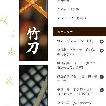
店内紹介
ご来店 優待券
★ アルバイト募集 ★
カテゴリー
竹刀 (竹のみもあります)
剣道着 上着・袴 (店頭試
着できます)
剣道防具 セット (単品で
も販売しています)
剣道防具 単品 ( 面・胴・甲
手・垂)
剣道用具 (竹刀袋・防具
袋・ゼッケン・付属品)
剣道用品 (旗・サポータ