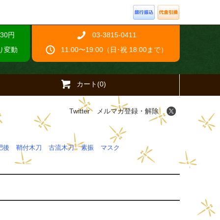
30円
03-3815-0411
り変動
11:00〜19:00（日･祝 18:00まで）
カート(0)
Twitter
メルマガ登録・解除
肥後
鞘付木刀
古流木刀
素振
マスク