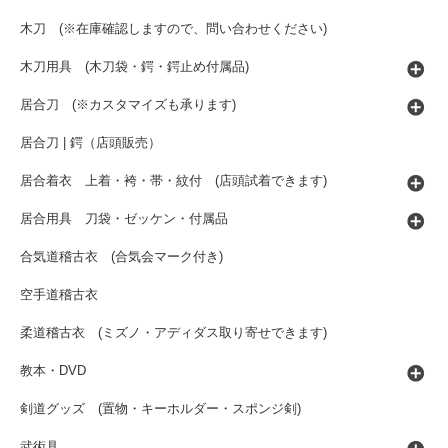
木刀 (※在庫確認しますので、問い合わせください)
木刀用具 (木刀袋・鍔・鍔止め付属品)
居合刀 (※カスタマイズも承ります)
居合刀 | 鍔（店頭販売）
居合着衣 上着・袴・帯・紋付 (店頭試着できます)
居合用具 刀袋・ゼッケン・付属品
合気道稽古衣 (合気会マーク付き)
空手道稽古衣
柔道稽古衣 (ミズノ・アディダス取り寄せできます)
教本・DVD
剣道グッズ (置物・キーホルダー・スポンジ剣)
武術具