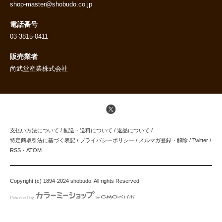
shop-master@shobudo.co.jp
電話番号
03-3815-0411
販売業者
尚武堂産業株式会社
支払い方法について
/
配送・送料について
/
返品について
/
特定商取引法に基づく表記
/
プライバシーポリシー
/
メルマガ登録・解除
/
Twitter
/
RSS
・
ATOM
Copyright (c) 1894-2024 shobudo. All rights Reserved.
Powered by