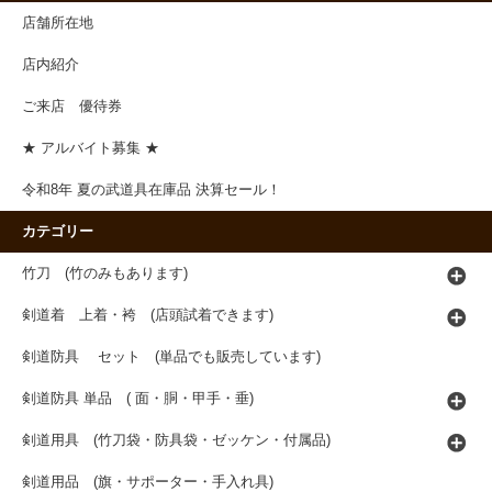
店舗所在地
店内紹介
ご来店 優待券
★ アルバイト募集 ★
令和8年 夏の武道具在庫品 決算セール！
カテゴリー
竹刀 (竹のみもあります)
剣道着 上着・袴 (店頭試着できます)
剣道防具 セット (単品でも販売しています)
剣道防具 単品 ( 面・胴・甲手・垂)
剣道用具 (竹刀袋・防具袋・ゼッケン・付属品)
剣道用品 (旗・サポーター・手入れ具)