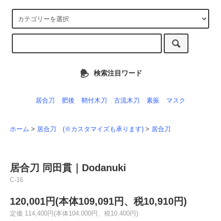
検索注目ワード
居合刀
肥後
鞘付木刀
古流木刀
素振
マスク
ホーム
>
居合刀 (※カスタマイズも承ります)
>
居合刀
居合刀 同田貫｜Dodanuki
C-16
120,001円(本体109,091円、税10,910円)
定価 114,400円(本体104,000円、税10,400円)