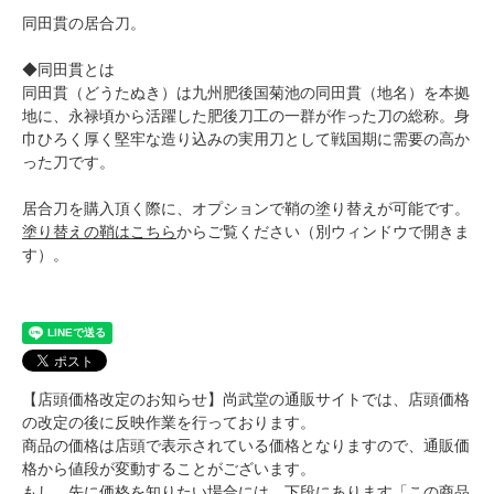
同田貫の居合刀。
◆同田貫とは
同田貫（どうたぬき）は九州肥後国菊池の同田貫（地名）を本拠
地に、永禄頃から活躍した肥後刀工の一群が作った刀の総称。身
巾ひろく厚く堅牢な造り込みの実用刀として戦国期に需要の高か
った刀です。
居合刀を購入頂く際に、オプションで鞘の塗り替えが可能です。
塗り替えの鞘はこちら
からご覧ください（別ウィンドウで開きま
す）。
【店頭価格改定のお知らせ】尚武堂の通販サイトでは、店頭価格
の改定の後に反映作業を行っております。
商品の価格は店頭で表示されている価格となりますので、通販価
格から値段が変動することがございます。
もし、先に価格を知りたい場合には、下段にあります「この商品