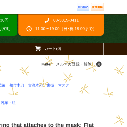
30円
03-3815-0411
り変動
11:00〜19:00（日･祝 18:00まで）
カート(0)
Twitter
メルマガ登録・解除
肥後
鞘付木刀
古流木刀
素振
マスク
・乳革・紐
 that attaches to the mask: Flat