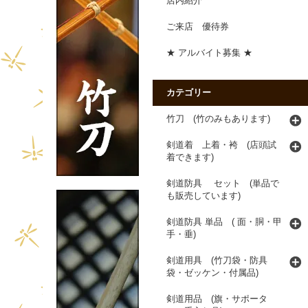
店内紹介
ご来店 優待券
★ アルバイト募集 ★
カテゴリー
竹刀 (竹のみもあります)
剣道着 上着・袴 (店頭試
着できます)
剣道防具 セット (単品で
も販売しています)
剣道防具 単品 ( 面・胴・甲
手・垂)
剣道用具 (竹刀袋・防具
袋・ゼッケン・付属品)
剣道用品 (旗・サポータ