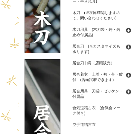
ー・手入れ具)
木刀 (※在庫確認しますの
で、問い合わせください)
木刀用具 (木刀袋・鍔・鍔
止め付属品)
居合刀 (※カスタマイズも
承ります)
居合刀 | 鍔（店頭販売）
居合着衣 上着・袴・帯・紋
付 (店頭試着できます)
居合用具 刀袋・ゼッケン・
付属品
合気道稽古衣 (合気会マー
ク付き)
空手道稽古衣