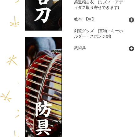
柔道稽古衣 (ミズノ・アデ
ィダス取り寄せできます)
教本・DVD
剣道グッズ (置物・キーホ
ルダー・スポンジ剣)
武術具