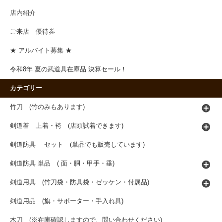
店内紹介
ご来店 優待券
★ アルバイト募集 ★
令和8年 夏の武道具在庫品 決算セール！
カテゴリー
竹刀 (竹のみもあります)
剣道着 上着・袴 (店頭試着できます)
剣道防具 セット (単品でも販売しています)
剣道防具 単品 ( 面・胴・甲手・垂)
剣道用具 (竹刀袋・防具袋・ゼッケン・付属品)
剣道用品 (旗・サポーター・手入れ具)
木刀 (※在庫確認しますので、問い合わせください)