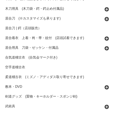
木刀用具 (木刀袋・鍔・鍔止め付属品)
居合刀 (※カスタマイズも承ります)
居合刀 | 鍔（店頭販売）
居合着衣 上着・袴・帯・紋付 (店頭試着できます)
居合用具 刀袋・ゼッケン・付属品
合気道稽古衣 (合気会マーク付き)
空手道稽古衣
柔道稽古衣 (ミズノ・アディダス取り寄せできます)
教本・DVD
剣道グッズ (置物・キーホルダー・スポンジ剣)
武術具