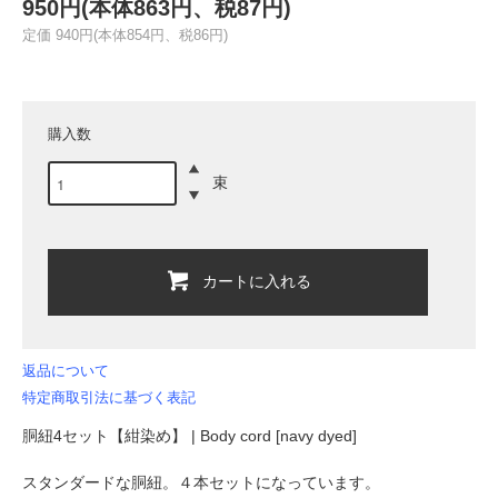
950円(本体863円、税87円)
定価 940円(本体854円、税86円)
購入数
束
カートに入れる
返品について
特定商取引法に基づく表記
胴紐4セット【紺染め】 | Body cord [navy dyed]
スタンダードな胴紐。４本セットになっています。