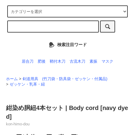
検索注目ワード
居合刀
肥後
鞘付木刀
古流木刀
素振
マスク
ホーム
>
剣道用具 (竹刀袋・防具袋・ゼッケン・付属品)
>
ゼッケン・乳革・紐
紺染め胴紐4本セット | Body cord [navy dye
d]
kon-himo-dou