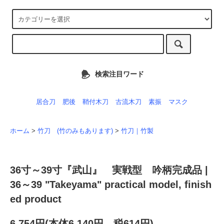
検索注目ワード
居合刀
肥後
鞘付木刀
古流木刀
素振
マスク
ホーム
>
竹刀 (竹のみもあります)
>
竹刀｜竹製
36寸～39寸『武山』 実戦型 吟柄完成品 |
36～39 "Takeyama" practical model, finish
ed product
6,754円(本体6,140円、税614円)