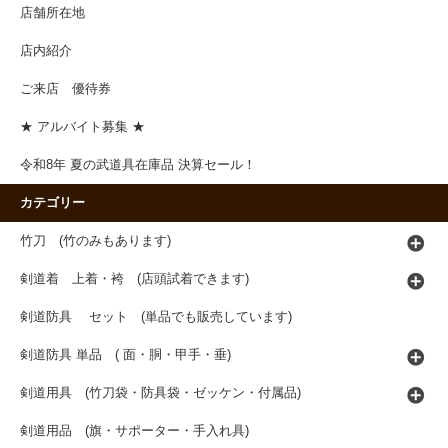
店舗所在地
店内紹介
ご来店 優待券
★ アルバイト募集 ★
令和8年 夏の武道具在庫品 決算セール！
カテゴリー
竹刀 (竹のみもあります)
剣道着 上着・袴 (店頭試着できます)
剣道防具 セット (単品でも販売しています)
剣道防具 単品 ( 面・胴・甲手・垂)
剣道用具 (竹刀袋・防具袋・ゼッケン・付属品)
剣道用品 (旗・サポーター・手入れ具)