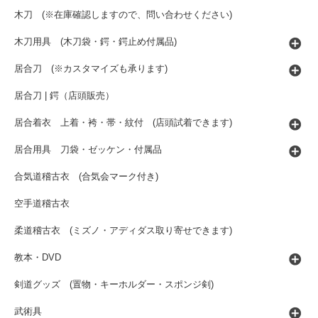
木刀 (※在庫確認しますので、問い合わせください)
木刀用具 (木刀袋・鍔・鍔止め付属品)
居合刀 (※カスタマイズも承ります)
居合刀 | 鍔（店頭販売）
居合着衣 上着・袴・帯・紋付 (店頭試着できます)
居合用具 刀袋・ゼッケン・付属品
合気道稽古衣 (合気会マーク付き)
空手道稽古衣
柔道稽古衣 (ミズノ・アディダス取り寄せできます)
教本・DVD
剣道グッズ (置物・キーホルダー・スポンジ剣)
武術具