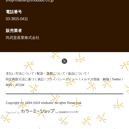
shop-master@shobudo.co.jp
電話番号
03-3815-0411
販売業者
尚武堂産業株式会社
支払い方法について
/
配送・送料について
/
返品について
/
特定商取引法に基づく表記
/
プライバシーポリシー
/
メルマガ登録・解除
/
Twitter
/
RSS
・
ATOM
Copyright (c) 1894-2024 shobudo. All rights Reserved.
Powered by