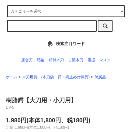
検索注目ワード
居合刀
肥後
鞘付木刀
古流木刀
素振
マスク
ホーム
>
木刀用具 (木刀袋・鍔・鍔止め付属品)
>
付属品
樹脂鍔【大刀用・小刀用】
EV-5
1,980円(本体1,800円、税180円)
定価 1,980円(本体1,800円、税180円)