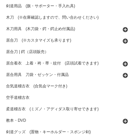
剣道用品 (旗・サポーター・手入れ具)
木刀 (※在庫確認しますので、問い合わせください)
木刀用具 (木刀袋・鍔・鍔止め付属品)
居合刀 (※カスタマイズも承ります)
居合刀 | 鍔（店頭販売）
居合着衣 上着・袴・帯・紋付 (店頭試着できます)
居合用具 刀袋・ゼッケン・付属品
合気道稽古衣 (合気会マーク付き)
空手道稽古衣
柔道稽古衣 (ミズノ・アディダス取り寄せできます)
教本・DVD
剣道グッズ (置物・キーホルダー・スポンジ剣)