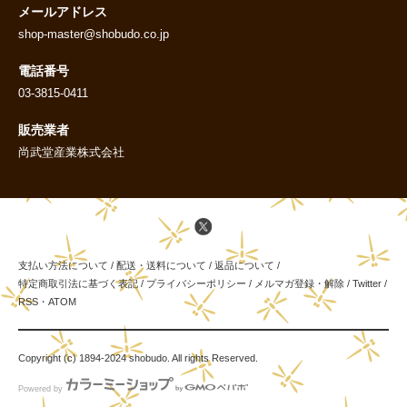
メールアドレス
shop-master@shobudo.co.jp
電話番号
03-3815-0411
販売業者
尚武堂産業株式会社
支払い方法について
/
配送・送料について
/
返品について
/
特定商取引法に基づく表記
/
プライバシーポリシー
/
メルマガ登録・解除
/
Twitter
/
RSS
・
ATOM
Copyright (c) 1894-2024 shobudo. All rights Reserved.
Powered by