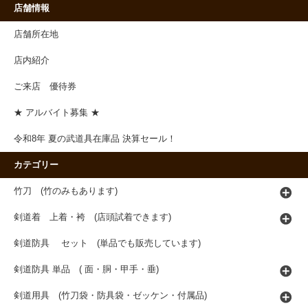
店舗情報
店舗所在地
店内紹介
ご来店 優待券
★ アルバイト募集 ★
令和8年 夏の武道具在庫品 決算セール！
カテゴリー
竹刀 (竹のみもあります)
剣道着 上着・袴 (店頭試着できます)
剣道防具 セット (単品でも販売しています)
剣道防具 単品 ( 面・胴・甲手・垂)
剣道用具 (竹刀袋・防具袋・ゼッケン・付属品)