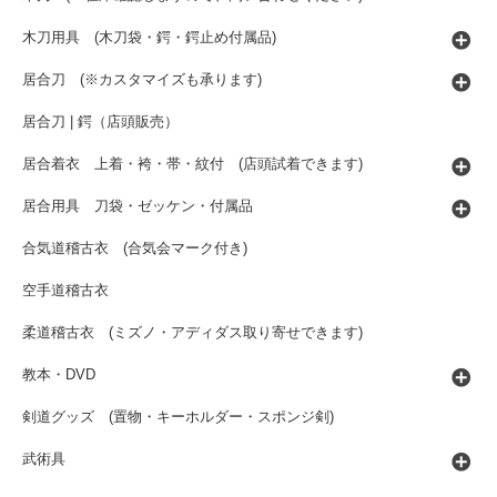
木刀用具 (木刀袋・鍔・鍔止め付属品)
居合刀 (※カスタマイズも承ります)
居合刀 | 鍔（店頭販売）
居合着衣 上着・袴・帯・紋付 (店頭試着できます)
居合用具 刀袋・ゼッケン・付属品
合気道稽古衣 (合気会マーク付き)
空手道稽古衣
柔道稽古衣 (ミズノ・アディダス取り寄せできます)
教本・DVD
剣道グッズ (置物・キーホルダー・スポンジ剣)
武術具