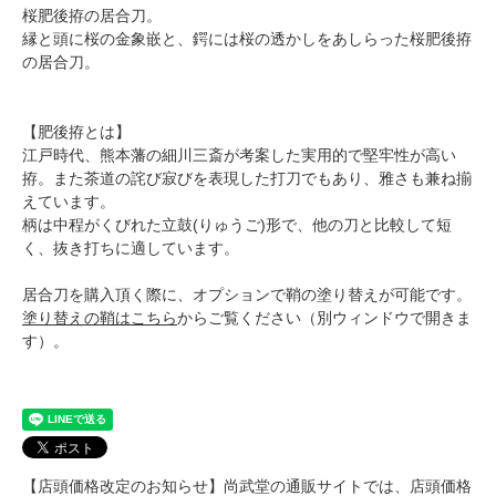
桜肥後拵の居合刀。
縁と頭に桜の金象嵌と、鍔には桜の透かしをあしらった桜肥後拵
の居合刀。
【肥後拵とは】
江戸時代、熊本藩の細川三斎が考案した実用的で堅牢性が高い
拵。また茶道の詫び寂びを表現した打刀でもあり、雅さも兼ね揃
えています。
柄は中程がくびれた立鼓(りゅうご)形で、他の刀と比較して短
く、抜き打ちに適しています。
居合刀を購入頂く際に、オプションで鞘の塗り替えが可能です。
塗り替えの鞘はこちら
からご覧ください（別ウィンドウで開きま
す）。
【店頭価格改定のお知らせ】尚武堂の通販サイトでは、店頭価格