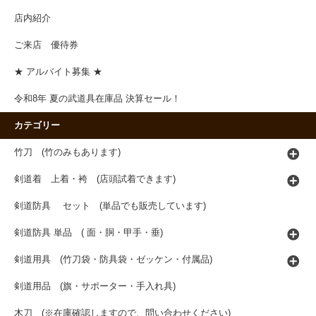
店内紹介
ご来店 優待券
★ アルバイト募集 ★
令和8年 夏の武道具在庫品 決算セール！
カテゴリー
竹刀 (竹のみもあります)
剣道着 上着・袴 (店頭試着できます)
剣道防具 セット (単品でも販売しています)
剣道防具 単品 ( 面・胴・甲手・垂)
剣道用具 (竹刀袋・防具袋・ゼッケン・付属品)
剣道用品 (旗・サポーター・手入れ具)
木刀 (※在庫確認しますので、問い合わせください)