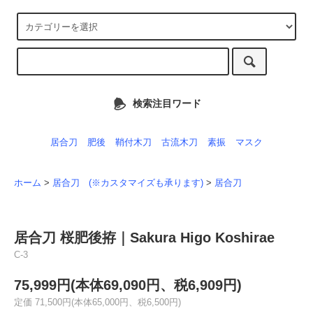
検索注目ワード
居合刀
肥後
鞘付木刀
古流木刀
素振
マスク
ホーム
>
居合刀 (※カスタマイズも承ります)
>
居合刀
居合刀 桜肥後拵｜Sakura Higo Koshirae
C-3
75,999円(本体69,090円、税6,909円)
定価 71,500円(本体65,000円、税6,500円)