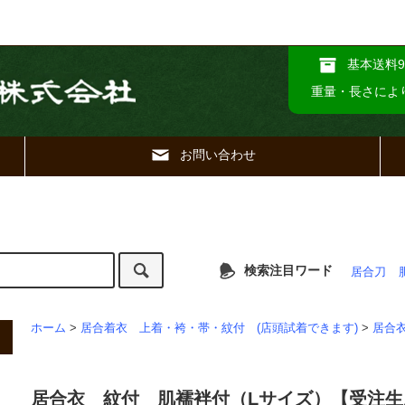
基本送料9
重量・長さによ
お問い合わせ
検索注目ワード
居合刀
ホーム
>
居合着衣 上着・袴・帯・紋付 (店頭試着できます)
>
居合
居合衣 紋付 肌襦袢付（Lサイズ）【受注生産品】 | Ia