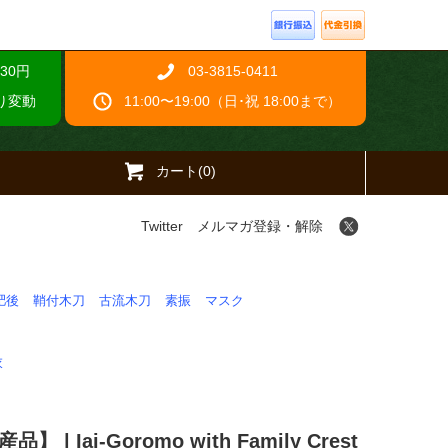
30円
03-3815-0411
り変動
11:00〜19:00（日･祝 18:00まで）
カート(0)
Twitter
メルマガ登録・解除
肥後
鞘付木刀
古流木刀
素振
マスク
衣
i-Goromo with Family Crest