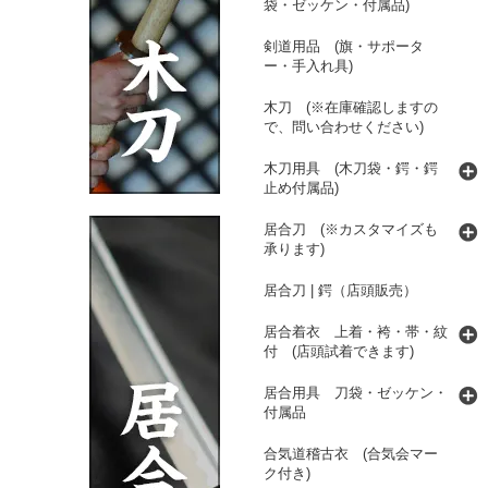
袋・ゼッケン・付属品)
剣道用品 (旗・サポータ
ー・手入れ具)
木刀 (※在庫確認しますの
で、問い合わせください)
木刀用具 (木刀袋・鍔・鍔
止め付属品)
居合刀 (※カスタマイズも
承ります)
居合刀 | 鍔（店頭販売）
居合着衣 上着・袴・帯・紋
付 (店頭試着できます)
居合用具 刀袋・ゼッケン・
付属品
合気道稽古衣 (合気会マー
ク付き)