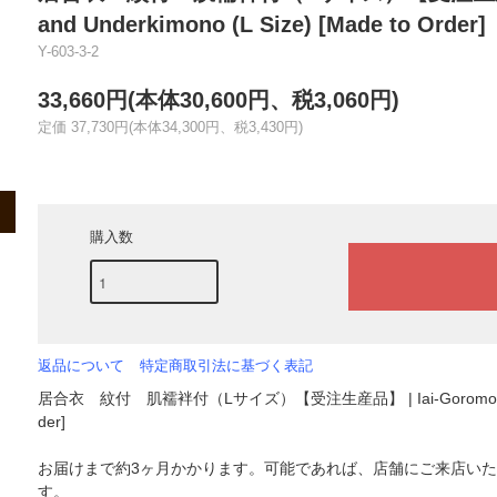
and Underkimono (L Size) [Made to Order]
Y-603-3-2
33,660円(本体30,600円、税3,060円)
定価 37,730円(本体34,300円、税3,430円)
購入数
返品について
特定商取引法に基づく表記
居合衣 紋付 肌襦袢付（Lサイズ）【受注生産品】 | Iai-Goromo with Family
der]
お届けまで約3ヶ月かかります。可能であれば、店舗にご来店い
す。