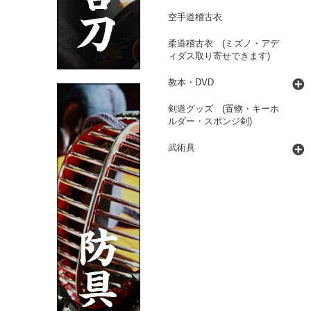
空手道稽古衣
柔道稽古衣 (ミズノ・アデ
ィダス取り寄せできます)
教本・DVD
剣道グッズ (置物・キーホ
ルダー・スポンジ剣)
武術具