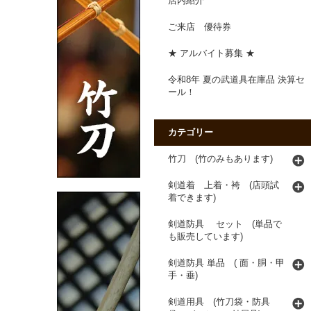
店内紹介
ご来店 優待券
★ アルバイト募集 ★
令和8年 夏の武道具在庫品 決算セ
ール！
カテゴリー
竹刀 (竹のみもあります)
剣道着 上着・袴 (店頭試
着できます)
剣道防具 セット (単品で
も販売しています)
剣道防具 単品 ( 面・胴・甲
手・垂)
剣道用具 (竹刀袋・防具